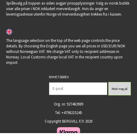
Språkvalg på toppen av siden avgjør prisopplysninger. Valg av norsk butikk
viser alle priser i NOK inkludert merverdiavgift. Hvis du angir en
leveringsadresse utenfor Norge vil merverdiavgiften trekkes fra i kassen.
The language selection on the top of the web page controls the price
details. By choosing the English page you see all prices in USD/EUR/NOK
without Norwegian VAT. We charge VAT only to recipient addresses in
Norway. Local Customs charge local VAT in the recipient country upon
import.
NYHETSBREV
Org. nr. 927463989
Tel: +4798215245
Copyright BERGVILL F/X 2020