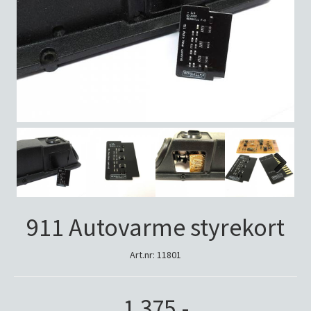
Next
Next
911 Autovarme styrekort
Art.nr:
11801
1.375,-