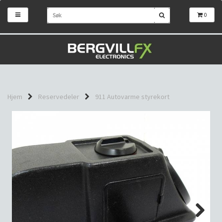
0
Hjem
Reservedeler
911 Autovarme styrekort