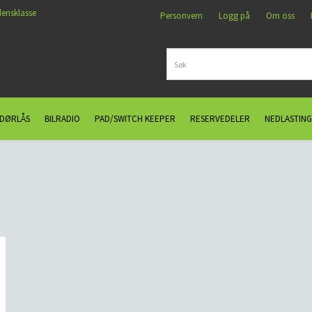
densklasse
Personvern
Logg på
Om oss
 DØRLÅS
BILRADIO
PAD/SWITCH KEEPER
RESERVEDELER
NEDLASTING