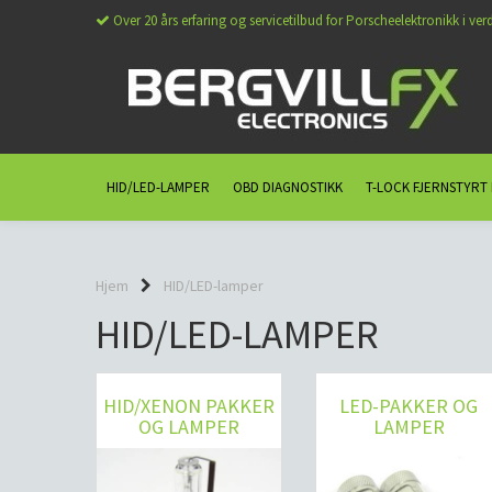
Over 20 års erfaring og servicetilbud for Porscheelektronikk i ver
HID/LED-LAMPER
OBD DIAGNOSTIKK
T-LOCK FJERNSTYRT
Hjem
HID/LED-lamper
HID/LED-LAMPER
HID/XENON PAKKER
LED-PAKKER OG
OG LAMPER
LAMPER