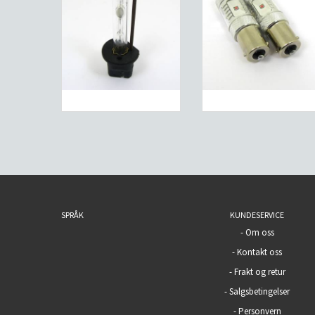
SPRÅK
KUNDESERVICE
-
Om oss
-
Kontakt oss
-
Frakt og retur
-
Salgsbetingelser
-
Personvern