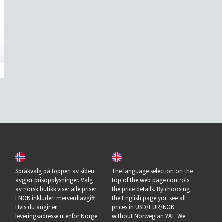
Språkvalg på toppen av siden
The language selection on the
avgjør prisopplysninger. Valg
top of the web page controls
av norsk butikk viser alle priser
the price details. By choosing
i NOK inkludert merverdiavgift.
the English page you see all
Hvis du angir en
prices in USD/EUR/NOK
leveringsadresse utenfor Norge
without Norwegian VAT. We