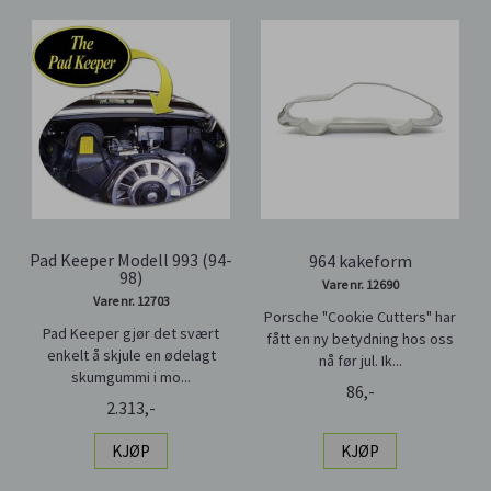
Pad Keeper Modell 993 (94-
964 kakeform
98)
Vare nr. 12690
Vare nr. 12703
Porsche "Cookie Cutters" har
Pad Keeper gjør det svært
fått en ny betydning hos oss
enkelt å skjule en ødelagt
nå før jul. Ik...
skumgummi i mo...
86,-
2.313,-
KJØP
KJØP