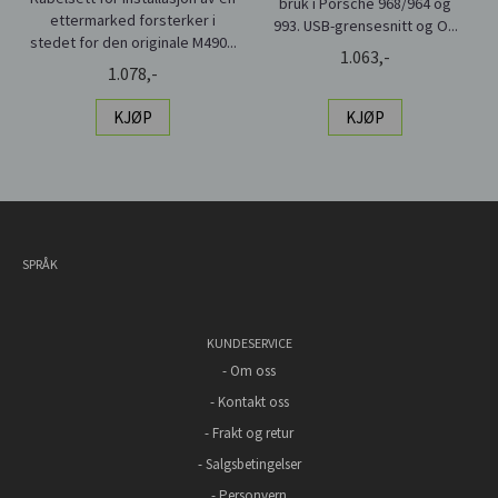
bruk i Porsche 968/964 og
ettermarked forsterker i
993. USB-grensesnitt og O...
stedet for den originale M490...
1.063,-
1.078,-
KJØP
KJØP
SPRÅK
KUNDESERVICE
-
Om oss
-
Kontakt oss
-
Frakt og retur
-
Salgsbetingelser
-
Personvern