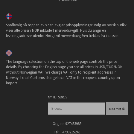
Språkvalg på toppen av siden avgjør prisopplysninger. Valg av norsk butikk
viser alle priser i NOK inkludert merverdiavgift. Hvis du angir en
leveringsadresse utenfor Norge vil merverdiavgiften trekkes fra i kassen.
The language selection on the top of the web page controls the price
details. By choosing the English page you see all prices in USD/EUR/NOK
without Norwegian VAT. We charge VAT only to recipient addresses in
Norway. Local Customs charge local VAT in the recipient country upon
import.
NYHETSBREV
Org. nr. 927463989
Tel: +4798215245