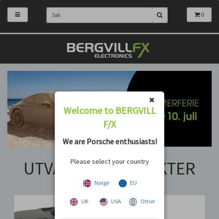
0
Welcome to BERGVILL
F/X
We are Porsche enthusiasts!
Please select your country
UTVALGTE PRODUKTER
Norge
EU
UK
USA
Other