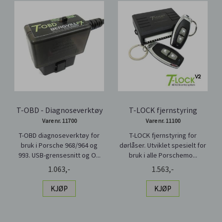
T-OBD - Diagnoseverktøy
T-LOCK fjernstyring
Vare nr. 11700
Vare nr. 11100
T-OBD diagnoseverktøy for
T-LOCK fjernstyring for
bruk i Porsche 968/964 og
dørlåser. Utviklet spesielt for
993. USB-grensesnitt og O...
bruk i alle Porschemo...
1.063,-
1.563,-
KJØP
KJØP