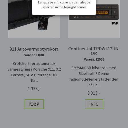
Language and currency can also be
selected in the top right corner
Continental TRDW312UB-
911 Autovarme styrekort
OR
Vare nr. 11801
Vare nr. 12005
Kretskort for automatisk
FM/AM/DAB bilstereo med
varmestyring i Porsche 911, 3.2
Bluetooth® Denne
Carrera, SC og Porsche 911
radiomodellen erstatter den
Tur...
nå ut...
1.375,-
3.313,-
KJØP
INFO