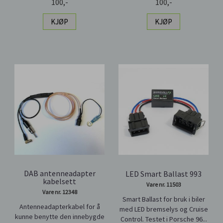
100,-
100,-
KJØP
KJØP
DAB antenneadapter
LED Smart Ballast 993
kabelsett
Vare nr. 11503
Vare nr. 12348
Smart Ballast for bruk i biler
Antenneadapterkabel for å
med LED bremselys og Cruise
kunne benytte den innebygde
Control. Testet i Porsche 96...