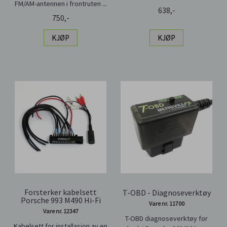
FM/AM-antennen i frontruten ...
638,-
750,-
KJØP
KJØP
Forsterker kabelsett
T-OBD - Diagnoseverktøy
Porsche 993 M490 Hi-Fi
Vare nr. 11700
Vare nr. 12347
T-OBD diagnoseverktøy for
Kabelsett for installasjon av en